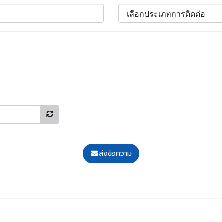
ส่งข้อความ