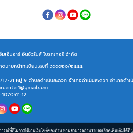
อ็มเอ็นอาร์ อินชัวรันส์ โบรกเกอร์ จำกัด
าตนายหน้าทะเบียนเลขที่ ว๐๐๐๒๐/๒๕๕๕
/17-21 หมู่ 9 ตำบลดำเนินสะดวก อำเภอดำเนินสะดวก อำเภอ
ดำเน
rcenter1@gmail.com
-1070511-12
บการณ์ที่ดีในการใช้งานเว็บไซต์ของท่าน ท่านสามารถอ่านรายละเอียดเพิ่มเติมได้ที่