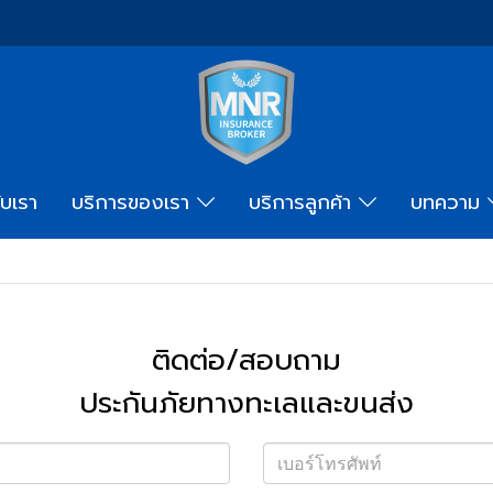
ับเรา
บริการของเรา
บริการลูกค้า
บทความ
ติดต่อ/สอบถาม
ประกันภัยทางทะเลและขนส่ง