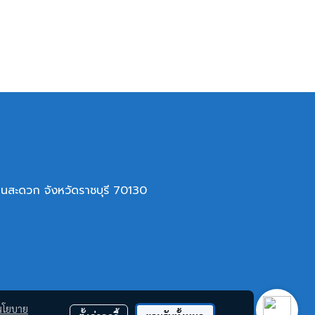
ินสะดวก จังหวัดราชบุรี 70130
นโยบาย