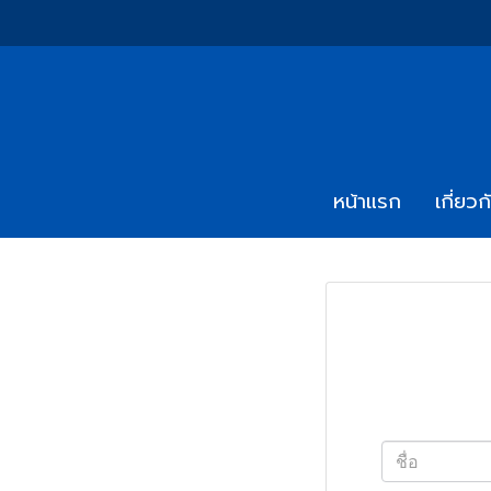
หน้าแรก
เกี่ยวก