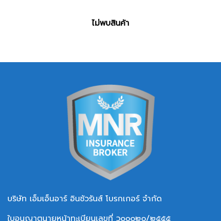
ไม่พบสินค้า
บริษัท เอ็มเอ็นอาร์ อินชัวรันส์ โบรกเกอร์ จำกัด
ใบอนุญาตนายหน้าทะเบียนเลขที่ ว๐๐๐๒๐/๒๕๕๕