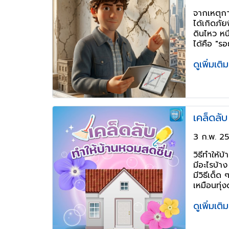
จากเหตุก
ได้เกิดภัย
ดินไหว หนึ
ได้คือ "ร
เป็นอันตรา
ดูเพิ่มเติ
สังเกตให้ด
3 ก.พ. 2
วิธีทำให้บ
มีอะไรบ้า
มีวิธีเด็ด
เหมือนทุ่
ดูเพิ่มเติ