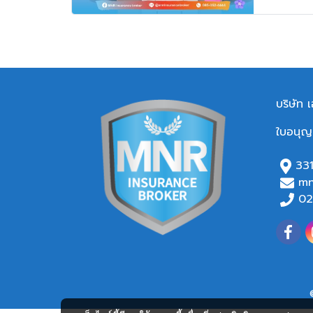
บริษัท เ
ใบอนุญ
331
mn
02