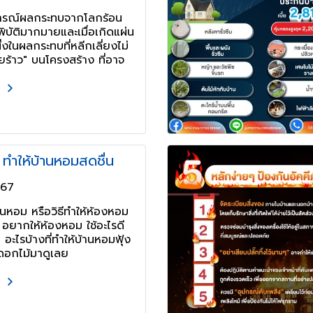
ารณ์ผลกระทบจากโลกร้อน
พิบัติมากมายและเมื่อเกิดแผ่น
่งในผลกระทบที่หลีกเลี่ยงไม่
อยร้าว" บนโครงสร้าง ที่อาจ
ยแก่ผู้อยู่อาศัยได้ หากไม่
ม
ี
เคล็ดลับ ทำให้บ้านหอมสดชื่น
567
้านหอม หรือวิธีทำให้ห้องหอม
ง อยากให้ห้องหอม ใช้อะไรดี
 ๆ อะไรบ้างที่ทำให้บ้านหอมฟุ้ง
งดอกไม้มาดูเลย
ม