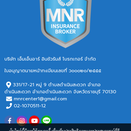
บริษัท เอ็มเอ็นอาร์ อินชัวรันส์ โบรกเกอร์ จำกัด
ใบอนุญาตนายหน้าทะเบียนเลขที่ ว๐๐๐๒๐/๒๕๕๕
331/17-21 หมู่ 9 ตำบลดำเนินสะดวก อำเภอ
ดำเนินสะดวก อำเภอ
ดำเนินสะดวก จังหวัดราชบุรี 70130
mnrcenter1@gmail.com
02-1070511-12