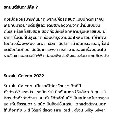
รถยนต์สันดาปคือ ?
คงไม่ต้องอธิบายกันมากเพราะนี่คือรถยนต์แบบปกติที่เราคุ้น
เคยกันมาอย่างดีอยู่แล้ว โดยใช้พลังงานจากน้ำมันเบนซิน
ดีเซล หรือแก๊สโซฮอล ข้อดีคือมีให้เลือกหลายรุ่นหลายแบบ มี
ราคาเริ่มต้นที่ไม่สูงมาก ซ่อมบำรุงง่ายมีอะไหล่พร้อม ที่สำคัญ
ไม่ต้องเรื่องพลังงานเพราะมีสถานีบริการน้ำมันกระจายอยู่ทั่วไป
แต่ข้อด้อยคือน้ำมันมีราคาแพง การทำงานของเครื่องยนต์ไม่
ราบรื่นเท่ามอเตอร์ไฟฟ้า ก่อมลพิษต่อสิ่งแวดล้อม และเสียงดัง
Suzuki Celerio 2022
Suzuki Celerio เป็นรถอีโก้คาร์ขนาดเล็กที่มี
กำลัง 67 แรงม้า แรงบิด 90 นิวตันเมตร ใช้บล็อก 3 สูบ 1.0
ลิตร ส่งกำลังด้วยระบบเกียร์กึ่งอัตโนมัติเป็นอุปกรณ์มาตรฐาน
และเกียร์ธรรมดา 5 สปีดเป็นอ็อปชั่นเสริม ตกแต่งสีภายนอก
ให้เลือกถึง 6 สี ได้แก่ สีแดง Fire Red , สีเงิน Silky Silver,