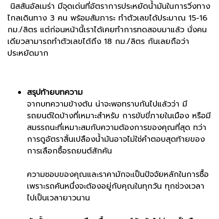
นิสสันอัลเมร่า มีจุดเด่นที่อัตราการประหยัดน้ำมันในการวิ่งทาง
ไกลเดินทาง 3 คน พร้อมสัมภาระ ทำตัวเลขได้ประมาณ 15-16
กม./ลิตร แต่ก่อนหน้านี้เราได้เคยทำการทดสอบมาแล้ว นั่งคน
เดียวสามารถทำตัวเลขได้ถึง 18 กม./ลิตร กันเลยถือว่า
ประหยัดมาก
สรุปท้ายบทความ
จากบทความข้างต้น น่าจะพอทราบกันไปแล้วว่า มี
รถยนต์ใดบ้างที่เหมาะสำหรับ การขับขี่ภายในเมือง หรือมี
สมรรถนะที่เหมาะสมกับความต้องการของคุณที่สุด ทว่า
การดูอัตราสิ้นเปลืองน้ำมันอาจไม่ใช่คำตอบสุดท้ายของ
การเลือกซื้อรถยนต์สักคัน
ความชอบของคุณและราคามักจะเป็นปัจจัยหลักในการซื้อ
เพราะรถคันหนึ่งจะต้องอยู่กับคุณในทุกวัน ทุกช่วงเวลา
ไปเป็นเวลายาวนาน