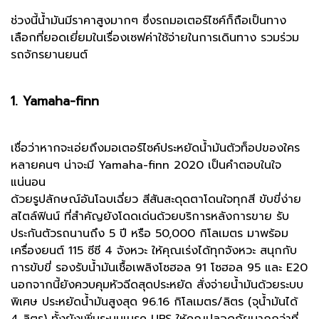
ช่วงนี้น้ำมันมีราคาสูงมากๆ ซึ่งรถมอเตอร์ไซค์ก็ถือเป็นทาง
เลือกที่ยอดเยี่ยมในเรื่องเซฟค่าใช้จ่ายในการเดินทาง รวมร่วม
รถจักรยานยนต์
1. Yamaha-finn
เชื่อว่าหากจะเอ่ยถึงมอเตอร์ไซค์ประหยัดน้ำมันตัวท็อปของใคร
หลายคนๆ น่าจะมี Yamaha-finn 2020 เป็นคำตอบในใจ
แน่นอน
ด้วยรูปลักษณ์อันโฉบเฉี่ยว สีสันสะดุดตาโดนใจทุกสี ขับขี่ง่าย
สไตล์ฟินน์ ที่สำคัญยังโดดเด่นด้วยบริการหลังการขาย รับ
ประกันตัวรถนานถึง 5 ปี หรือ 50,000 กิโลเมตร มาพร้อม
เครื่องยนต์ 115 ซีซี 4 จังหวะ ให้คุณเร่งได้ทุกจังหวะ สนุกกับ
การขับขี่ รองรับน้ำมันเชื้อเพลิงโซฮอล 91 โซฮอล 95 และ E20
นอกจากนี้ยังควบคุมหัวฉีดสุดประหยัด สั่งจ่ายน้ำมันด้วยระบบ
พิเศษ ประหยัดน้ำมันสูงสุด 96.16 กิโลเมตร/ลิตร (จุน้ำมันได้
4 ลิตร) ทั้งยังเพิ่มระบบเบรค UBS ให้คุณปลอดภัยมากกว่าที่