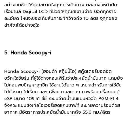
อย่างคมชัด ให้คุณสบายใจทุกการเดินทาง ตลอดจนหน้าปัด
เรือนไมล์ Digital LCD ที่ช่วยให้คุณใช้งานง่าย บอกทุกราย
ละเอียด ไหนจะช่องเก็บสัมภาระที่กว้างถึง 10 ลิตร จุทุกของ
สำคัญได้อย่างจุใจ
5. Honda Scoopy-i
Honda Scoopy-i (ฮอนด้า สกู๊ปปี้ไอ) สกู๊ตเตอร์ยอดฮิต
ขวัญใจวัยรุ่น ที่ผู้ใช้ต่างคอนเฟิร์มว่าประหยัดน้ำมันมาก แถมยัง
ไม่ค่อยพบปัญหาจุกจิก ใช้งานได้ยาว ๆ เหมาะสำหรับการใช้ขับ
ไปทำงาน ไปเรียน ฯลฯ เพื่อความสะดวก มาพร้อมเครื่องยนต์
eSP ขนาด 109.51 ซีซี. ระบบจ่ายน้ำมันแบบหัวฉีด PGM-FI 4
จังหวะ แบบซิงเกิ้ลโอเวอร์เฮดแคมชาฟท์ ระบายความร้อนด้วย
อากาศ มีอัตราการประหยัดน้ำมันมากถึง 55.6 กม./ลิตร