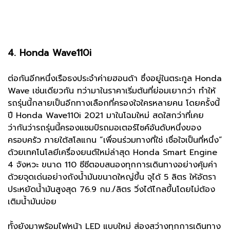
4. Honda Wave110i
ต่อกันอีกหนึ่งเรือธงประจำค่ายฮอนด้า ซึ่งอยู่ในตระกูล Honda
Wave เช่นเดียวกัน ทว่ามาในราคาเริ่มต้นที่ย่อมเยากว่า ทำให้
รถรุ่นนี้กลายเป็นอีกทางเลือกที่ครองใจใครหลายคน โดยครั้งนี้
ปี Honda Wave110i 2021 มาในโฉมใหม่ สดใสกว่าที่เคย
ว่ากันว่ารถรุ่นนี้ครองแชมป์รถมอเตอร์ไซค์อันดับหนึ่งของ
ครอบครัว ภายใต้สโลแกน “เพื่อนร่วมทางที่ใช่ เชื่อใจเป็นที่หนึ่ง”
ด้วยเทคโนโลยีเครื่องยนต์ใหม่ล่าสุด Honda Smart Engine
4 จังหวะ ขนาด 110 ซีซีตอบสนองทุกการเดินทางอย่างคุ้มค่า
ด้วยจุดเด่นอย่างถังน้ำมันขนาดใหญ่ขึ้น จุได้ 5 ลิตร ให้อัตรา
ประหยัดน้ำมันสูงสุด 76.9 กม./ลิตร วิ่งได้ไกลขึ้นโดยไม่ต้อง
เติมน้ำมันบ่อย
ทั้งยังมาพร้อมไฟหน้า LED แบบใหม่ ส่องสว่างทุกการเดินทาง