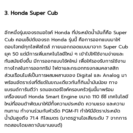
3. Honda Super Cub
อีกหนึ่งรุ่นของรถมอไซค์ Honda ที่ประหยัดน้ำมันก็คือ Super
Cub คอนเซ็ปต์ของรถ Honda รุ่นนี้ คือการออกแบบมาให้
ตอบโจทย์ทุกไลฟ์สไตล์ ภายนอกถอดแบบมาจาก Super Cub
ยุค 50 แต่มีการเพิ่มเทคโนโลยีใหม่ ๆ เข้าไปให้ใช้งานง่ายและ
ทันสมัยยิ่งขึ้น มีการออกแบบโช้คใหม่ เพื่อให้รองรับการใช้งาน
ทางไกลในการออกทริป ไฟตาและกระจกทรงกลมคลาสสิก
ส่วนเรือนไมล์เป็นการผสมผสานของ Digital และ Analog มา
พร้อมอัตราเร่งที่ดีแต่ในขณะเดียวกันก็กินน้ำมันน้อย ทาง
แบรนด์การันตีว่า รถมอเตอร์ไซค์ครอบครัวรุ่นนี้มาพร้อม
เครื่องยนต์ Honda Smart Engine ขนาด 110 ซีซี เทคโนโลยี
ใหม่ที่ฮอนด้าพัฒนาให้มีทั้งความประหยัด ความแรง และความ
ทนทาน ทำงานร่วมกับหัวฉีด PGM-FI ทำให้มีอัตราประหยัด
น้ำมันสูงถึง 71.4 กิโลเมตร (มาตรฐานไอเสียระดับ 7 จากการ
ทดสอบโดยสถาบันยานยนต์)