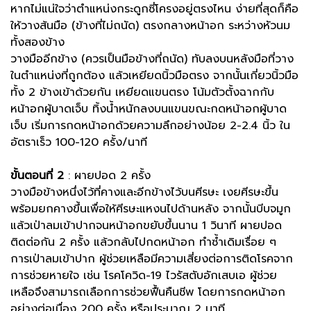
หากไม่แน่ใจว่าตำแหน่งกระดูกซี่โครงอยู่ตรงไหน ง่ายที่สุดก็คือ
ให้วางส้นมือ (ข้างที่ไม่ถนัด) ตรงกลางหน้าอก ระหว่างหัวนม
ทั้งสองข้าง
วางมืออีกข้าง (ควรเป็นมือข้างที่ถนัด) ทับลงบนหลังมือที่วาง
ในตำแหน่งที่ถูกต้อง แล้วเหยียดนิ้วมือตรง จากนั้นเกี่ยวนิ้วมือ
ทั้ง 2 ข้างเข้าด้วยกัน เหยียดแขนตรง โน้มตัวตั้งฉากกับ
หน้าอกผู้บาดเจ็บ ทิ้งน้ำหนักลงบนแขนขณะกดหน้าอกผู้บาด
เจ็บ เริ่มการกดหน้าอกด้วยความลึกอย่างน้อย 2-2.4 นิ้ว ใน
อัตราเร็ว 100-120 ครั้ง/นาที
ขั้นตอนที่ 2
: ผายปอด 2 ครั้ง
วางมือข้างหนึ่งไว้ที่คางและอีกข้างไว้บนศีรษะ เงยศีรษะขึ้น
พร้อมยกคางขึ้นเพื่อให้ศีรษะแหงนไปด้านหลัง จากนั้นบีบจมูก
แล้วเป่าลมเข้าปากจนหน้าอกขยับขึ้นนาน 1 วินาที ผายปอด
ติดต่อกัน 2 ครั้ง แล้วกลับไปกดหน้าอก ทำซ้ำเดิมเรื่อย ๆ
การเป่าลมเข้าปาก ผู้ช่วยเหลือมีความเสี่ยงต่อการติดโรคจาก
การช่วยหายใจ เช่น โรคโควิด-19 ไวรัสตับอักเสบเอ ผู้ช่วย
เหลือจึงสามารถเลือกการช่วยฟื้นคืนชีพ โดยการกดหน้าอก
อย่างต่อเนื่อง 200 ครั้ง หรือประมาณ 2 นาที