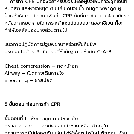
การทำ CPR มักจะใช้สำหรับช่วยเหลือผู้ป่วยในภาวะฉุกเฉินที่
หมดสติ และหัวใจหยุดเต้น เช่น คนจมน้ำ คนถูกไฟฟ้าดูด ผู้
ป่วยหัวใจวาย โดยควรรีบทำ CPR ทันทีภายในเวลา 4 นาทีแรก
หลังจากหยุดหายใจ เพราะถ้าเซลล์สมองขาดออกซิเจน ก็จะ
ทำให้เซลล์สมองบางส่วนตายไป
แนวทางปฏิบัติการปฐมพยาบาลช่วยฟื้นคืนชีพ
ประกอบไปด้วย 3 ขั้นตอนที่สำคัญ ตามลำดับ C-A-B
Chest compression – กดหน้าอก
Airway – เปิดทางเดินหายใจ
Breathing – ผายปอด
5 ขั้นตอน ก่อนการทำ CPR
ขั้นตอนที่ 1
: สังเกตดูความปลอดภัย
ตรวจสอบความปลอดภัยก่อนเข้าช่วยเหลือ ถ้าอยู่ใน
สถานการณ์ไม่ปลอดภัย เช่น ไฟฟ้าช็อต ไฟไหม้ ตึกถล่ม ห้าม