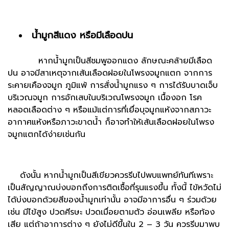
น้ำมูกสีแดง หรือมีเลือดปน
หากน้ำมูกเป็นสีชมพูออกแดง ลักษณะคล้ายมีเลือด
ปน อาจมีสาเหตุจากเส้นเลือดฝอยในโพรงจมูกแตก จากการ
ระคายเคืองจมูก ภูมิแพ้ การสั่งน้ำมูกแรง ๆ การได้รับบาดเจ็บ
บริเวณจมูก การอักเสบในบริเวณโพรงจมูก เนื้องอก โรค
หลอดเลือดต่าง ๆ หรือแม้แต่การที่เยื่อบุจมูกแห้งจากสภาวะ
อากาศแห้งหรือภาวะขาดน้ำ ก็อาจทำให้เส้นเลือดฝอยในโพรง
จมูกแตกได้ง่ายเช่นกัน
ดังนั้น หากน้ำมูกเป็นสีเขียวควรรีบไปพบแพทย์ทันทีเพราะ
เป็นสัญญาณบ่งบอกถึงการติดเชื้อที่รุนแรงขึ้น ทั้งนี้ ไข้หวัดไม่
ได้บ่งบอกด้วยสีของน้ำมูกเท่านั้น อาจมีอาการอื่น ๆ ร่วมด้วย
เช่น มีไข้สูง ปวดศีรษะ ปวดเมื่อยตามตัว อ่อนเพลีย หรือท้อง
เสีย แต่ถ้าอาการต่าง ๆ ยังไม่ดีขึ้นใน 2 – 3 วัน ควรรีบมาพบ