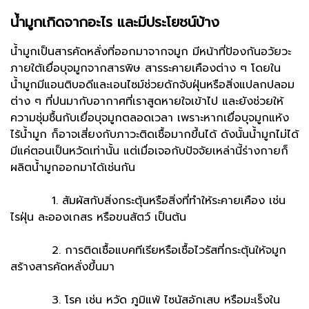
น้ำมูกเกิดจากอะไร และมีประโยชน์บ้าง
น้ำมูกเป็นสารคัดหลั่งที่ออกมาจากจมูก มีหน้าที่ป้องกันอวัยวะ
ภายใต้เยื่อบุจมูกจากสารพิษ สารระคายเคืองต่าง ๆ โดยใน
น้ำมูกมีแอนติบอดีและเอนไซม์ช่วยดักจับฝุ่นหรือสิ่งแปลกปลอม
ต่าง ๆ ที่ปนมากับอากาศที่เราสูดหายใจเข้าไป และยังช่วยให้
ความชุ่มชื้นกับเยื่อบุจมูกตลอดเวลา เพราะหากเยื่อบุจมูกแห้ง
ไร้น้ำมูก ก็อาจเสี่ยงกับภาวะติดเชื้อมากขึ้นได้ ดังนั้นน้ำมูกไม่ได้
มีแค่ตอนเป็นหวัดเท่านั้น แต่เมื่อเจอกับปัจจัยเหล่านี้ร่างกายก็
ผลิตน้ำมูกออกมาได้เช่นกัน
1. สัมผัสกับสิ่งกระตุ้นหรือสิ่งที่ทำให้ระคายเคือง เช่น
ไรฝุ่น ละอองเกสร หรือขนสัตว์ เป็นต้น
2. การติดเชื้อแบคทีเรียหรือเชื้อไวรัสที่กระตุ้นให้จมูก
สร้างสารคัดหลั่งขึ้นมา
3. โรค เช่น หวัด ภูมิแพ้ ไซนัสอักเสบ หรือมะเร็งใน