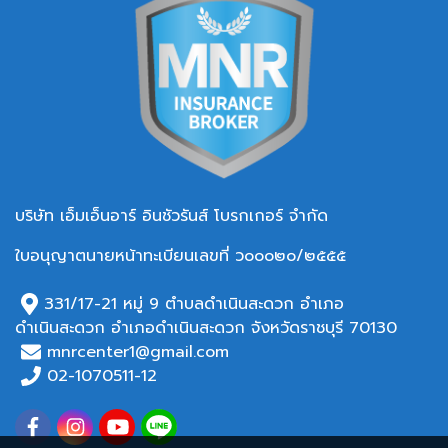
บริษัท เอ็มเอ็นอาร์ อินชัวรันส์ โบรกเกอร์ จำกัด
ใบอนุญาตนายหน้าทะเบียนเลขที่ ว๐๐๐๒๐/๒๕๕๕
331/17-21 หมู่ 9 ตำบลดำเนินสะดวก อำเภอ
ดำเนินสะดวก อำเภอ
ดำเนินสะดวก จังหวัดราชบุรี 70130
mnrcenter1@gmail.com
02-1070511-12