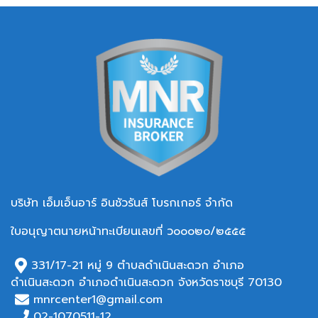
บริษัท เอ็มเอ็นอาร์ อินชัวรันส์ โบรกเกอร์ จำกัด
ใบอนุญาตนายหน้าทะเบียนเลขที่ ว๐๐๐๒๐/๒๕๕๕
331/17-21 หมู่ 9 ตำบลดำเนินสะดวก อำเภอ
ดำเนินสะดวก อำเภอ
ดำเนินสะดวก จังหวัดราชบุรี 70130
mnrcenter1@gmail.com
02-1070511-12