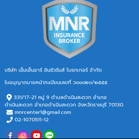
บริษัท เอ็มเอ็นอาร์ อินชัวรันส์ โบรกเกอร์ จำกัด
ใบอนุญาตนายหน้าทะเบียนเลขที่ ว๐๐๐๒๐/๒๕๕๕
331/17-21 หมู่ 9 ตำบลดำเนินสะดวก อำเภอ
ดำเนินสะดวก อำเภอ
ดำเนินสะดวก จังหวัดราชบุรี 70130
mnrcenter1@gmail.com
02-1070511-12