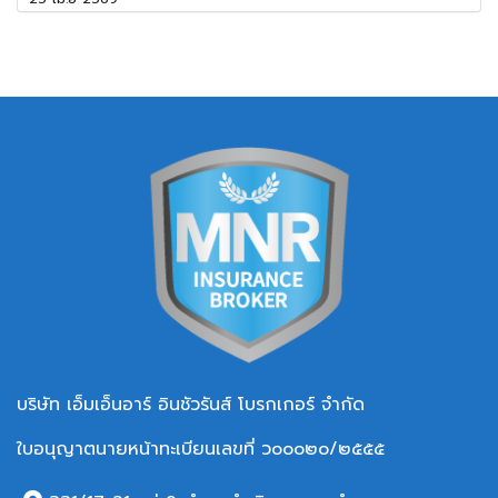
บริษัท เอ็มเอ็นอาร์ อินชัวรันส์ โบรกเกอร์ จำกัด
ใบอนุญาตนายหน้าทะเบียนเลขที่ ว๐๐๐๒๐/๒๕๕๕