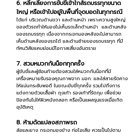
6. หลีกเลี่ยงการขับขี่เข้าใกล้รถบรรทุกขนาด
ใหญ่ หรือเข้าไปอยู่ในพื้นที่จุดบอดในทุกกรณี
ได้แก่ บริเวณด้านขวา และด้านหน้า เพราะความสูงใหญ่
ของตัวรถทำให้มองไม่เห็นรถเล็กด้านหน้า และด้านหลัง
ของรถบรรทุก เนื่องจากกระจกมองหลังจะไม่สามารถ
เห็นด้านหลังของรถได้ และด้านซ้ายของรถบรรทุก ที่มี
ทัศนวิสัยแคบย่อมมีโอกาสเสี่ยงอันตราย
7. สวมหมวกกันน็อกทุกครั้ง
ผู้ขับขี่และผู้ซ้อนท้ายต้องสวมใส่หมวกกันน็อกที่มี
เครื่องหมายรับรองคุณภาพจาก มอก. และใส่สายรัดคาง
ให้แน่นกระชับพอดี ในขณะขับขี่ทุกครั้ง รวมไปถึงการ
แต่งกายด้วยเสื้อผ้า ถุงเท้า รองเท้าที่รัดกุม เพื่อช่วย
ป้องกันไม่ให้ผิวหนังถลอก หรือเป็นแผลรุนแรงเมื่อเกิด
อุบัติเหตุ
8. ห้ามดัดแปลงสภาพรถ
ล้อและยาง กระจกมองข้าง ท่อไอเสีย ควรเป็นไปตาม